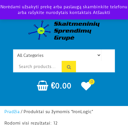
Norėdami užsakyti prekę arba paslaugą skambinkite telefonu
arba rašykite nurodytais kontaktais
Atšaukti
Telefonspynės Praėjimo
Įrengimas Montavimas
kontrolė
0
€
0.00
Pradžia
/ Produktai su žymomis “IronLogic”
Rodomi visi rezultatai: 12