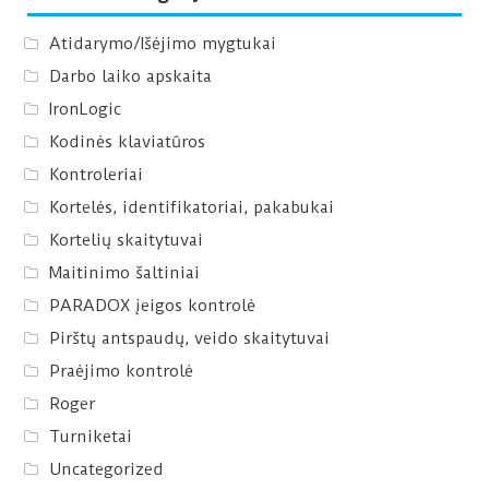
Atidarymo/Išėjimo mygtukai
Darbo laiko apskaita
IronLogic
Kodinės klaviatūros
Kontroleriai
Kortelės, identifikatoriai, pakabukai
Kortelių skaitytuvai
Maitinimo šaltiniai
PARADOX įeigos kontrolė
Pirštų antspaudų, veido skaitytuvai
Praėjimo kontrolė
Roger
Turniketai
Uncategorized