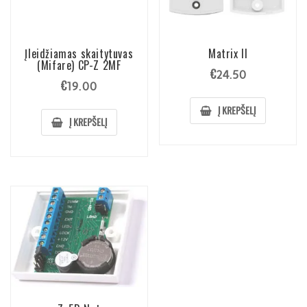
Įleidžiamas skaitytuvas
Matrix II
(Mifare) CP-Z 2MF
€
24.50
€
19.00
Į KREPŠELĮ
Į KREPŠELĮ