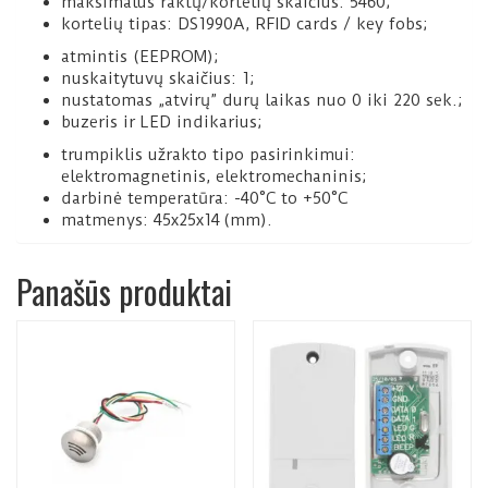
maksimalus raktų/kortelių skaičius: 5460;
kortelių tipas: DS1990A, RFID cards / key fobs;
atmintis (EEPROM);
nuskaitytuvų skaičius: 1;
nustatomas „atvirų” durų laikas nuo 0 iki 220 sek.;
buzeris ir LED indikarius;
trumpiklis užrakto tipo pasirinkimui:
elektromagnetinis, elektromechaninis;
darbinė temperatūra: -40°C to +50°C
matmenys: 45x25x14 (mm).
Panašūs produktai