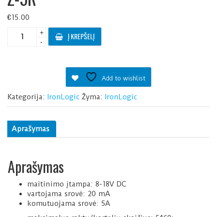
€
15.00
produkto
+
Į KREPŠELĮ
kiekis:
-
Z-
5R
Add to wishlist
Kategorija:
IronLogic
Žyma:
IronLogic
Aprašymas
Aprašymas
maitinimo įtampa: 8-18V DC
vartojama srovė: 20 mA
komutuojama srovė: 5A