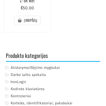
Z-5R Net
€
50.00
Į KREPŠELĮ
Produkto kategorijos
Atidarymo/Išėjimo mygtukai
Darbo laiko apskaita
IronLogic
Kodinės klaviatūros
Kontroleriai
Kortelės, identifikatoriai, pakabukai