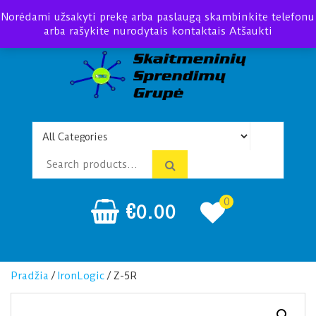
Norėdami užsakyti prekę arba paslaugą skambinkite telefonu
arba rašykite nurodytais kontaktais
Atšaukti
Telefonspynės Praėjimo
Įrengimas Montavimas
kontrolė
0
€
0.00
Pradžia
/
IronLogic
/ Z-5R