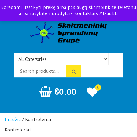
Norėdami užsakyti prekę arba paslaugą skambinkite telefonu
arba rašykite nurodytais kontaktais
Atšaukti
Telefonspynės Praėjimo
Įrengimas Montavimas
kontrolė
0
€
0.00
Pradžia
/ Kontroleriai
Kontroleriai