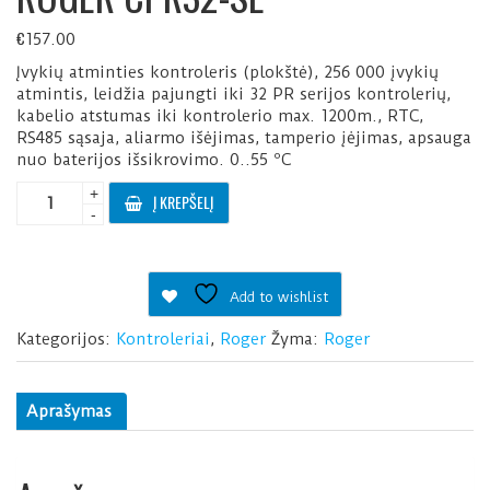
€
157.00
Įvykių atminties kontroleris (plokštė), 256 000 įvykių
atmintis, leidžia pajungti iki 32 PR serijos kontrolerių,
kabelio atstumas iki kontrolerio max. 1200m., RTC,
RS485 sąsaja, aliarmo išėjimas, tamperio įėjimas, apsauga
nuo baterijos išsikrovimo. 0..55 ºC
produkto
+
Į KREPŠELĮ
kiekis:
-
ROGER
CPR32-
SE
Add to wishlist
Kategorijos:
Kontroleriai
,
Roger
Žyma:
Roger
Aprašymas