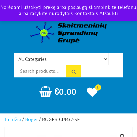
Norėdami užsakyti prekę arba paslaugą skambinkite telefonu
arba rašykite nurodytais kontaktais
Atšaukti
Telefonspynės Praėjimo
Įrengimas Montavimas
kontrolė
0
€
0.00
Pradžia
/
Roger
/ ROGER CPR32-SE