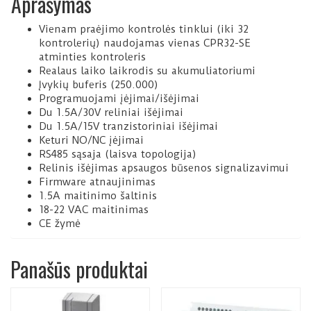
Aprašymas
Vienam praėjimo kontrolės tinklui (iki 32
kontrolerių) naudojamas vienas CPR32-SE
atminties kontroleris
Realaus laiko laikrodis su akumuliatoriumi
Įvykių buferis (250.000)
Programuojami įėjimai/išėjimai
Du 1.5A/30V reliniai išėjimai
Du 1.5A/15V tranzistoriniai išėjimai
Keturi NO/NC įėjimai
RS485 sąsaja (laisva topologija)
Relinis išėjimas apsaugos būsenos signalizavimui
Firmware atnaujinimas
1.5A maitinimo šaltinis
18-22 VAC maitinimas
CE žymė
Panašūs produktai