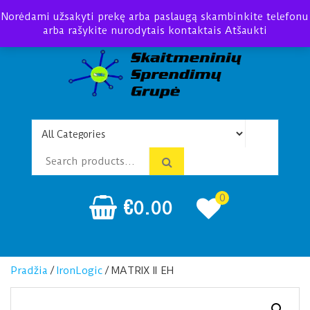
Norėdami užsakyti prekę arba paslaugą skambinkite telefonu
arba rašykite nurodytais kontaktais
Atšaukti
Telefonspynės Praėjimo
Įrengimas Montavimas
kontrolė
0
€
0.00
Pradžia
/
IronLogic
/ MATRIX II EH