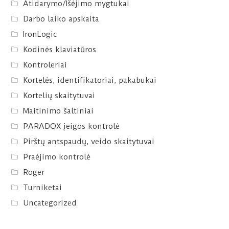
Atidarymo/Išėjimo mygtukai
Darbo laiko apskaita
IronLogic
Kodinės klaviatūros
Kontroleriai
Kortelės, identifikatoriai, pakabukai
Kortelių skaitytuvai
Maitinimo šaltiniai
PARADOX įeigos kontrolė
Pirštų antspaudų, veido skaitytuvai
Praėjimo kontrolė
Roger
Turniketai
Uncategorized