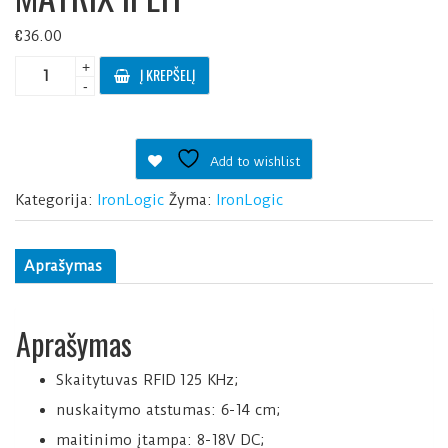
€
36.00
produkto
+
Į KREPŠELĮ
kiekis:
-
MATRIX
II
EH
Add to wishlist
Kategorija:
IronLogic
Žyma:
IronLogic
Aprašymas
Aprašymas
Skaitytuvas RFID 125 KHz;
nuskaitymo atstumas: 6-14 cm;
maitinimo įtampa: 8-18V DC;