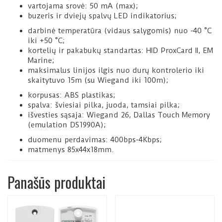
vartojama srovė: 50 mA (max);
buzeris ir dviejų spalvų LED indikatorius;
darbinė temperatūra (vidaus salygomis) nuo -40 °C
iki +50 °C;
kortelių ir pakabukų standartas: HID ProxCard II, EM
Marine;
maksimalus linijos ilgis nuo durų kontrolerio iki
skaitytuvo 15m (su Wiegand iki 100m);
korpusas: ABS plastikas;
spalva: šviesiai pilka, juoda, tamsiai pilka;
išvesties sąsaja: Wiegand 26, Dallas Touch Memory
(emulation DS1990A);
duomenu perdavimas: 400bps-4Kbps;
matmenys 85x44x18mm.
Panašūs produktai