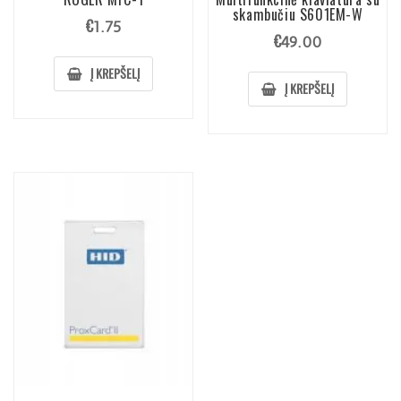
skambučiu S601EM-W
€
1.75
€
49.00
Į KREPŠELĮ
Į KREPŠELĮ