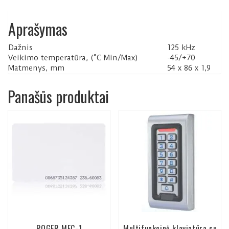
Aprašymas
Dažnis
125 kHz
Veikimo temperatūra, (°C Min/Max)
-45/+70
Matmenys, mm
54 x 86 x 1,9
Panašūs produktai
ROGER MFC-1
Multifunkcinė klaviatūra su