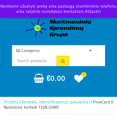
Norėdami užsakyti prekę arba paslaugą skambinkite telefonu
arba rašykite nurodytais kontaktais
Atšaukti
Telefonspynės Praėjimo
Įrengimas Montavimas
kontrolė
0
€
0.00
Pradžia
/
Kortelės, identifikatoriai, pakabukai
/ ProxCard II
Nuotolinė kortelė 1326LGSMV