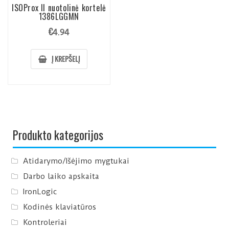
ISOProx II nuotolinė kortelė
1386LGGMN
€
4.94
Į KREPŠELĮ
Produkto kategorijos
Atidarymo/Išėjimo mygtukai
Darbo laiko apskaita
IronLogic
Kodinės klaviatūros
Kontroleriai