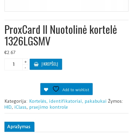
ProxCard II Nuotolinė kortelė
1326LGSMV
€
2.67
produkto
+
Į KREPŠELĮ
kiekis:
-
ProxCard
II
Nuotolinė
Add to wishlist
kortelė
1326LGSMV
Kategorija:
Kortelės, identifikatoriai, pakabukai
Žymos:
HID
,
iClass
,
praejimo kontrole
Aprašymas