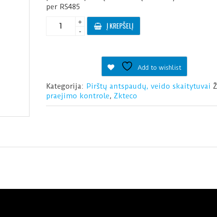
per RS485
produkto
+
Į KREPŠELĮ
kiekis:
-
Piršto
antspaudų
skaitytuvas
Add to wishlist
FR1200
Kategorija:
Pirštų antspaudų, veido skaitytuvai
praejimo kontrole
,
Zkteco