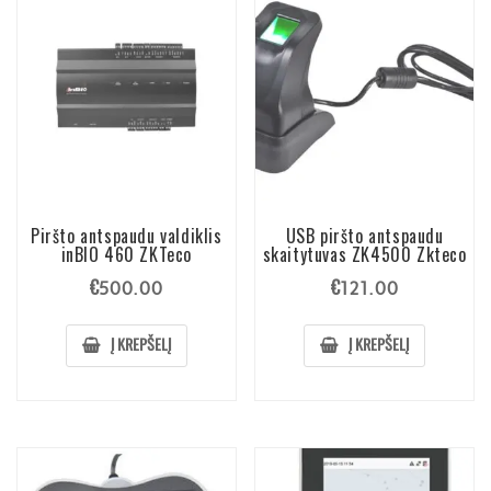
Piršto antspaudu valdiklis
USB piršto antspaudu
inBIO 460 ZKTeco
skaitytuvas ZK4500 Zkteco
€
€
500.00
121.00
Į KREPŠELĮ
Į KREPŠELĮ