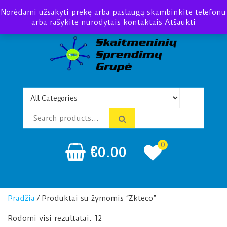
Norėdami užsakyti prekę arba paslaugą skambinkite telefonu
arba rašykite nurodytais kontaktais
Atšaukti
Telefonspynės Praėjimo
Įrengimas Montavimas
kontrolė
0
€
0.00
Pradžia
/ Produktai su žymomis “Zkteco”
Rodomi visi rezultatai: 12