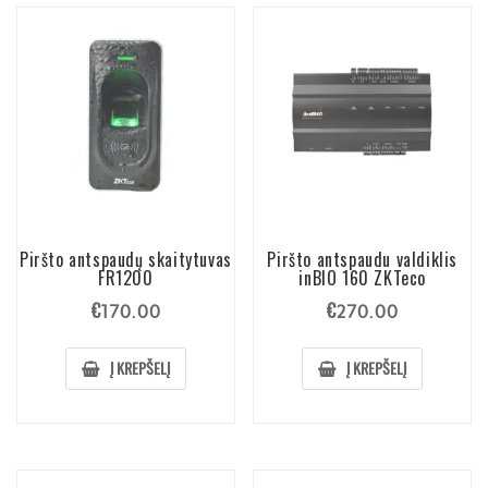
Piršto antspaudų skaitytuvas
Piršto antspaudu valdiklis
FR1200
inBIO 160 ZKTeco
€
€
170.00
270.00
Į KREPŠELĮ
Į KREPŠELĮ