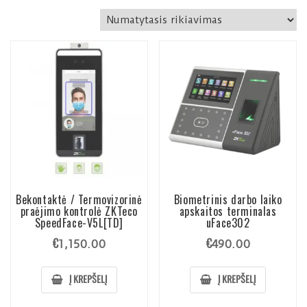
Bekontaktė / Termovizorinė
Biometrinis darbo laiko
praėjimo kontrolė ZKTeco
apskaitos terminalas
SpeedFace-V5L[TD]
uFace302
€
€
1,150.00
490.00
Į KREPŠELĮ
Į KREPŠELĮ