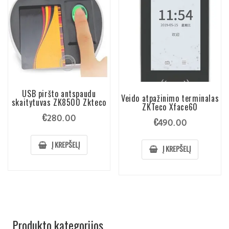
USB piršto antspaudu
Veido atpažinimo terminalas
skaitytuvas ZK8500 Zkteco
ZKTeco Xface60
€
280.00
€
490.00
Į KREPŠELĮ
Į KREPŠELĮ
Produkto kategorijos