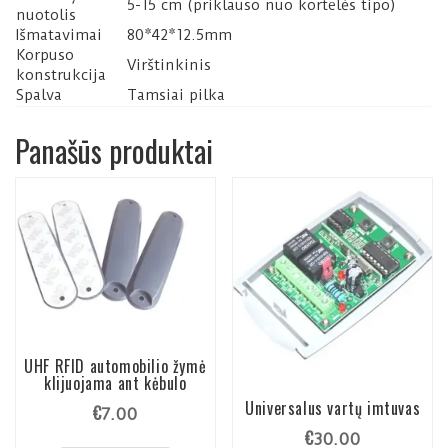
5-15 cm (priklauso nuo kortelės tipo)
nuotolis
Išmatavimai
80*42*12.5mm
Korpuso
Virštinkinis
konstrukcija
Spalva
Tamsiai pilka
Panašūs produktai
UHF RFID automobilio žymė
klijuojama ant kėbulo
Universalus vartų imtuvas
€
7.00
€
30.00