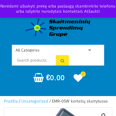
Norėdami užsakyti prekę arba paslaugą skambinkite telefonu
arba rašykite nurodytais kontaktais
Atšaukti
Telefonspynės Praėjimo
Įrengimas Montavimas
kontrolė
0
€
0.00
Pradžia
/
Uncategorized
/ EMR-05W kortelių skaitytuvas