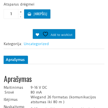
Atsparus drėgmei
produkto
+
Į KREPŠELĮ
kiekis:
-
EMR-
05W
kortelių
Add to wishlist
skaitytuvas
Kategorija:
Uncategorized
Aprašymas
Aprašymas
Maitinimas
9-16 V DC
Srovė
80 mA
Wiegand 26 formatas (komunikacijos
Išėjimas
atstumas iki 80 m )
Nuskaitymo