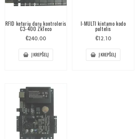
RFID keturių durų kontroleris
I-MULTI kintamo kodo
C3-400 ZkTeco
pultelis
€
€
240.00
12.10
Į KREPŠELĮ
Į KREPŠELĮ