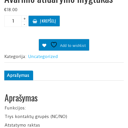
€
18.00
produkto
+
Į KREPŠELĮ
kiekis:
-
Avarinio
atidarymo
mygtukas
Add to wishlist
Kategorija:
Uncategorized
Aprašymas
Aprašymas
Funkcijos:
Trys kontaktų grupės (NC/NO)
Atstatymo raktas