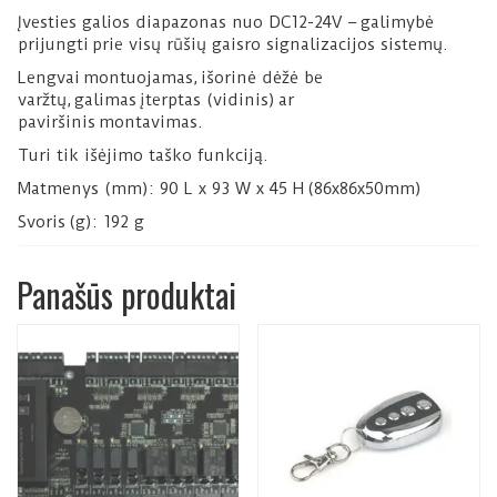
Įvesties galios diapazonas nuo DC12-24V –
galimybė
prijungti
prie visų rūšių gaisro signalizacijos sistemų.
Lengvai
montuojamas,
išorinė dėžė be
varžtų,
galimas
įterpt
as (vidinis)
ar
paviršin
is
montavimas
.
Turi tik išėjimo taško funkciją.
Mat
menys (mm)
: 90 L x 93 W x 45 H
(86x86x50mm)
Svoris
(g)
: 192 g
Panašūs produktai