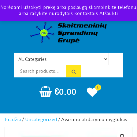
Norėdami užsakyti prekę arba paslaugą skambinkite telefonu
arba rašykite nurodytais kontaktais
Atšaukti
Telefonspynės Praėjimo
Įrengimas Montavimas
kontrolė
0
€
0.00
Pradžia
/
Uncategorized
/ Avarinio atidarymo mygtukas