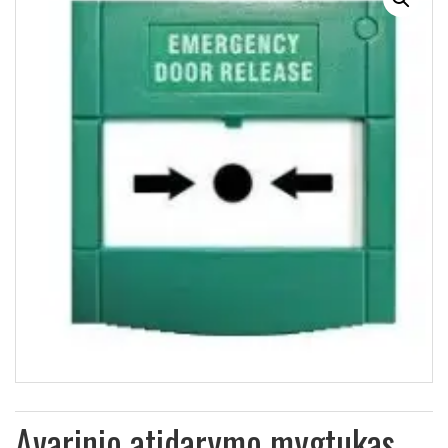
Avarinio atidarymo mygtukas