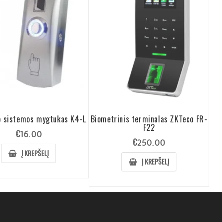
o sistemos mygtukas K4-L
Biometrinis terminalas ZKTeco FR-
F22
€
16.00
€
250.00
Į KREPŠELĮ
Į KREPŠELĮ