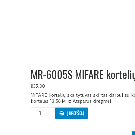
MR-6005S MIFARE kortelių
€
35.00
MIFARE Kortelių skaitytuvas skirtas darbui su k
kortelės 13.56 MHz Atsparus drėgmei
produkto
Į KREPŠELĮ
kiekis:
MR-
6005S
MIFARE