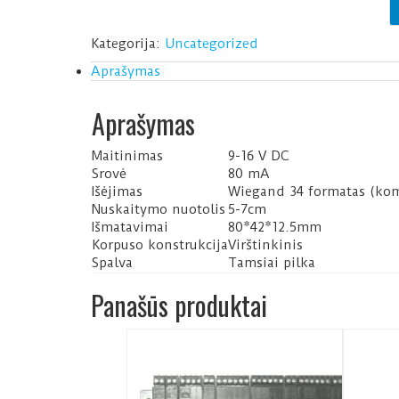
kortelių
skaitytuvas
Kategorija:
Uncategorized
Aprašymas
Aprašymas
Maitinimas
9-16 V DC
Srovė
80 mA
Išėjimas
Wiegand 34 formatas (kom
Nuskaitymo nuotolis
5-7cm
Išmatavimai
80*42*12.5mm
Korpuso konstrukcija
Virštinkinis
Spalva
Tamsiai pilka
Panašūs produktai