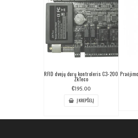
RFID dvejų durų kontroleris C3-200
Praėjim
ZkTeco
€
195.00
Į KREPŠELĮ