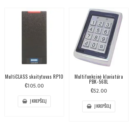
MultiCLASS skaitytuvas RP10
Multifunkcinė klaviatūra
PBK-568L
€
105.00
€
52.00
Į KREPŠELĮ
Į KREPŠELĮ