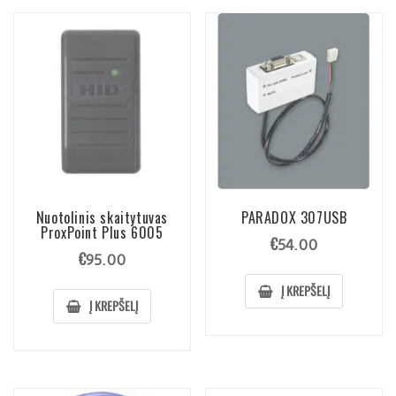
Nuotolinis skaitytuvas
PARADOX 307USB
ProxPoint Plus 6005
€
54.00
€
95.00
Į KREPŠELĮ
Į KREPŠELĮ