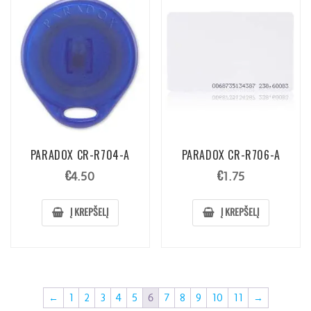
PARADOX CR-R704-A
PARADOX CR-R706-A
€
€
4.50
1.75
Į KREPŠELĮ
Į KREPŠELĮ
←
1
2
3
4
5
6
7
8
9
10
11
→