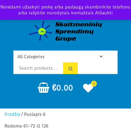
Norėdami užsakyti prekę arba paslaugą skambinkite telefonu
arba rašykite nurodytais kontaktais
Atšaukti
Telefonspynės Praėjimo
Įrengimas Montavimas
kontrolė
0
€
0.00
Pradžia
/ Puslapis 6
Rodoma 61–72 iš 126