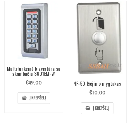
Multifunkcinė klaviatūra su
skambučiu S601EM-W
€
49.00
NF-50 Išėjimo mygtukas
€
10.00
Į KREPŠELĮ
Į KREPŠELĮ