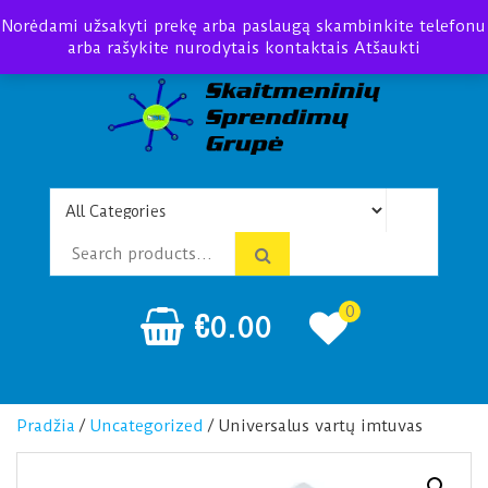
Norėdami užsakyti prekę arba paslaugą skambinkite telefonu
arba rašykite nurodytais kontaktais
Atšaukti
Telefonspynės Praėjimo
Įrengimas Montavimas
kontrolė
0
€
0.00
Pradžia
/
Uncategorized
/ Universalus vartų imtuvas