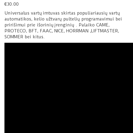
€
30.00
Universalus vartų imtuvas skirtas populiariausių vartų
automatikos, kelio užtvarų pultelių programavimui bei
pririšimui prie išorinių įrenginių . Palaiko CAME,
PROTECO, BFT, FAAC, NICE, HORRMAN ,LIFTMASTER,
SOMMER bei kitus.