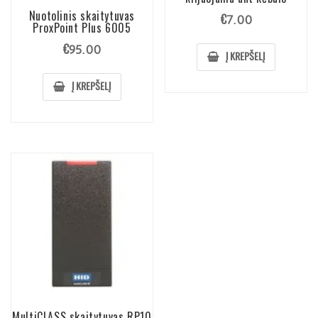
Nuotolinis skaitytuvas
€
7.00
ProxPoint Plus 6005
€
95.00
Į KREPŠELĮ
Į KREPŠELĮ
MultiCLASS skaitytuvas RP10