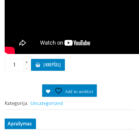
produkto
+
Į KREPŠELĮ
kiekis:
-
Universalus
vartų
imtuvas
Add to wishlist
Kategorija:
Uncategorized
Aprašymas