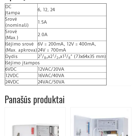
DC
6, 12, 24
Įtampa
Srovė
1.5A
(nominali)
Srovė
2.0A
(Max.)
Išėjimo srovė
6V = 200mA, 12V = 400mA,
(Max. apkrova)
24V = 700mA
7
1
3
Dydis
2
/
„x2
/
„x1
/
” (73x64x35 mm)
8
2
8
Išėjimo įtampos
6VDC
12VAC/20VA
12VDC
16VAC/40VA
24VDC
24VAC/50VA
Panašūs produktai