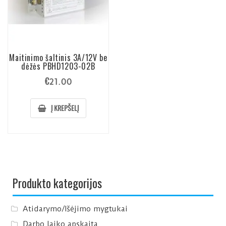
Maitinimo šaltinis 3A/12V be
dėžės PBHD1203-02B
€
21.00
Į KREPŠELĮ
Produkto kategorijos
Atidarymo/Išėjimo mygtukai
Darbo laiko apskaita