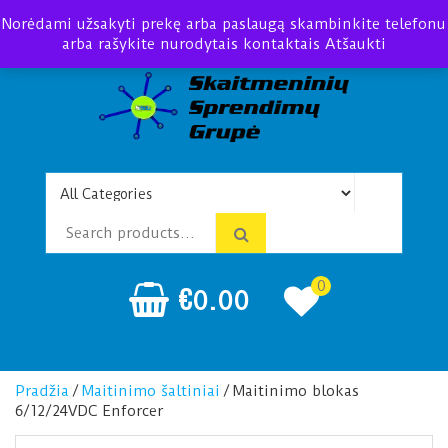
Norėdami užsakyti prekę arba paslaugą skambinkite telefonu
arba rašykite nurodytais kontaktais
Atšaukti
Telefonspynės Praėjimo
Įrengimas Montavimas
kontrolė
0
€
0.00
Pradžia
/
Maitinimo šaltiniai
/ Maitinimo blokas
6/12/24VDC Enforcer