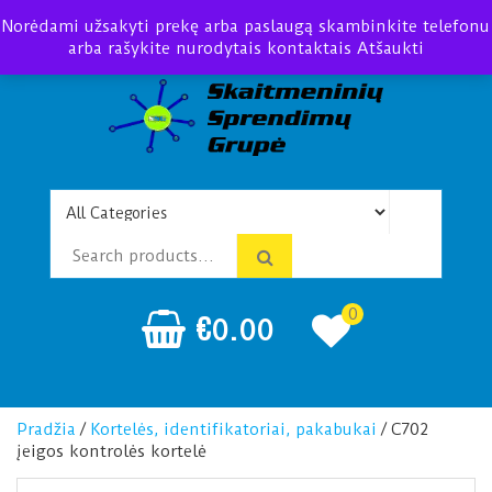
Norėdami užsakyti prekę arba paslaugą skambinkite telefonu
arba rašykite nurodytais kontaktais
Atšaukti
Telefonspynės Praėjimo
Įrengimas Montavimas
kontrolė
0
€
0.00
Pradžia
/
Kortelės, identifikatoriai, pakabukai
/ C702
įeigos kontrolės kortelė