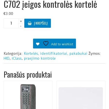
C702 įeigos kontrolės kortelė
€
3.00
produkto
+
Į KREPŠELĮ
kiekis:
-
C702
įeigos
kontrolės
Add to wishlist
kortelė
Kategorija:
Kortelės, identifikatoriai, pakabukai
Žymos:
HID
,
iClass
,
praejimo kontrole
Panašūs produktai