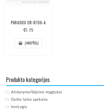
PARADOX CR-R706-A
€
1.75
Į KREPŠELĮ
Produkto kategorijos
Atidarymo/Išėjimo mygtukai
Darbo laiko apskaita
IronLogic