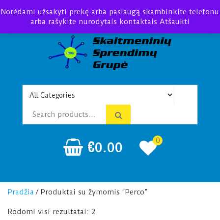
Norėdami užsakyti prekę arba paslaugą skambinkite telefonu
arba rašykite nurodytais kontaktais
Atšaukti
Telefonspynės Praėjimo
Įrengimas Montavimas
kontrolė
0
€
0.00
Pradžia
/ Produktai su žymomis “Perco”
Rodomi visi rezultatai: 2